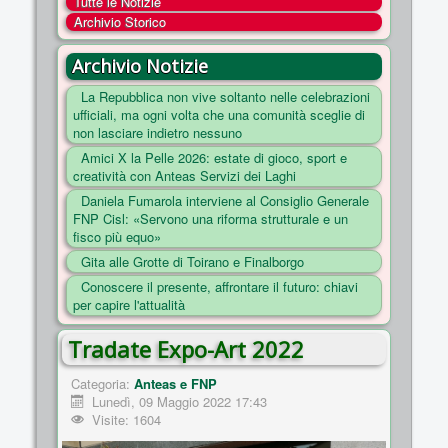
Tutte le Notizie
COSA FACCIAMO
Archivio Storico
ENTI
Archivio Notizie
NOTIZIE
La Repubblica non vive soltanto nelle celebrazioni
ufficiali, ma ogni volta che una comunità sceglie di
ESSENZIALI
non lasciare indietro nessuno
MAPPA DEL SITO
Amici X la Pelle 2026: estate di gioco, sport e
creatività con Anteas Servizi dei Laghi
CONVENZIONI
Daniela Fumarola interviene al Consiglio Generale
FOTO
FNP Cisl: «Servono una riforma strutturale e un
fisco più equo»
SOCIAL
Gita alle Grotte di Toirano e Finalborgo
Conoscere il presente, affrontare il futuro: chiavi
per capire l'attualità
Tradate Expo-Art 2022
Categoria:
Anteas e FNP
Lunedì, 09 Maggio 2022 17:43
Visite: 1604