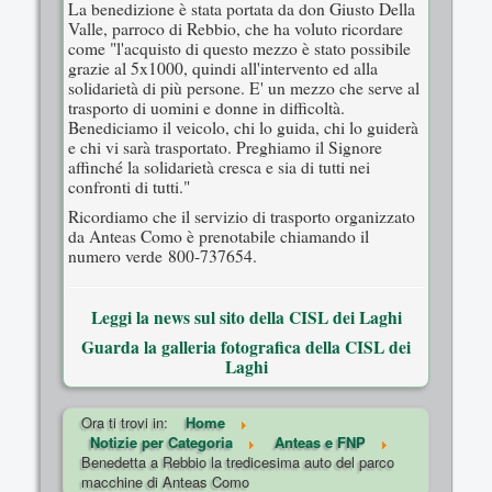
La benedizione è stata portata da don Giusto Della
Valle, parroco di Rebbio, che ha voluto ricordare
come "l'acquisto di questo mezzo è stato possibile
grazie al 5x1000, quindi all'intervento ed alla
solidarietà di più persone. E' un mezzo che serve al
trasporto di uomini e donne in difficoltà.
Benediciamo il veicolo, chi lo guida, chi lo guiderà
e chi vi sarà trasportato. Preghiamo il Signore
affinché la solidarietà cresca e sia di tutti nei
confronti di tutti."
Ricordiamo che il servizio di trasporto organizzato
da Anteas Como è prenotabile chiamando il
numero verde 800-737654.
Leggi la news sul sito della CISL dei Laghi
Guarda la galleria fotografica della CISL dei
Laghi
Ora ti trovi in:
Home
Notizie per Categoria
Anteas e FNP
Benedetta a Rebbio la tredicesima auto del parco
macchine di Anteas Como