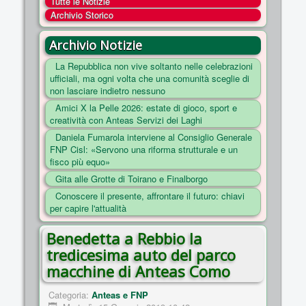
Tutte le Notizie
COSA FACCIAMO
Archivio Storico
ENTI
Archivio Notizie
NOTIZIE
La Repubblica non vive soltanto nelle celebrazioni
ufficiali, ma ogni volta che una comunità sceglie di
ESSENZIALI
non lasciare indietro nessuno
MAPPA DEL SITO
Amici X la Pelle 2026: estate di gioco, sport e
creatività con Anteas Servizi dei Laghi
CONVENZIONI
Daniela Fumarola interviene al Consiglio Generale
FOTO
FNP Cisl: «Servono una riforma strutturale e un
fisco più equo»
SOCIAL
Gita alle Grotte di Toirano e Finalborgo
Conoscere il presente, affrontare il futuro: chiavi
per capire l'attualità
Benedetta a Rebbio la
tredicesima auto del parco
macchine di Anteas Como
Categoria:
Anteas e FNP