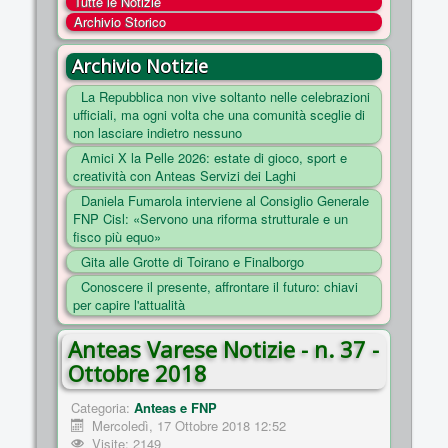
Tutte le Notizie
COSA FACCIAMO
Archivio Storico
ENTI
Archivio Notizie
NOTIZIE
La Repubblica non vive soltanto nelle celebrazioni
ufficiali, ma ogni volta che una comunità sceglie di
ESSENZIALI
non lasciare indietro nessuno
MAPPA DEL SITO
Amici X la Pelle 2026: estate di gioco, sport e
creatività con Anteas Servizi dei Laghi
CONVENZIONI
Daniela Fumarola interviene al Consiglio Generale
FOTO
FNP Cisl: «Servono una riforma strutturale e un
fisco più equo»
SOCIAL
Gita alle Grotte di Toirano e Finalborgo
Conoscere il presente, affrontare il futuro: chiavi
per capire l'attualità
Anteas Varese Notizie - n. 37 -
Ottobre 2018
Categoria:
Anteas e FNP
Mercoledì, 17 Ottobre 2018 12:52
Visite: 2149