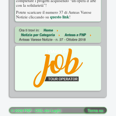
completare i progetti acquisendo “un’opera d’arte
con la solidarietà”!
Potete scaricare il numero 37 di Anteas Varese
questo link
Notizie cliccando su
!
Ora ti trovi in:
Home
Notizie per Categoria
Anteas e FNP
Anteas Varese Notizie - n. 37 - Ottobre 2018
© 2026 FNP - CISL dei Laghi
Torna su