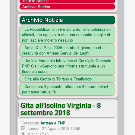
Tutte le Notizie
COSA FACCIAMO
Archivio Storico
ENTI
Archivio Notizie
NOTIZIE
La Repubblica non vive soltanto nelle celebrazioni
ufficiali, ma ogni volta che una comunità sceglie di
ESSENZIALI
non lasciare indietro nessuno
MAPPA DEL SITO
Amici X la Pelle 2026: estate di gioco, sport e
creatività con Anteas Servizi dei Laghi
CONVENZIONI
Daniela Fumarola interviene al Consiglio Generale
FOTO
FNP Cisl: «Servono una riforma strutturale e un
fisco più equo»
SOCIAL
Gita alle Grotte di Toirano e Finalborgo
Conoscere il presente, affrontare il futuro: chiavi
per capire l'attualità
Gita all'Isolino Virginia - 8
settembre 2018
Categoria:
Anteas e FNP
Lunedì, 27 Agosto 2018 10:55
Visite: 2515