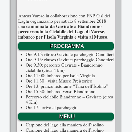
Anteas Varese in collaborazione con FNP Cisl dei
Laghi organizzano per sabato 8 settembre 2018
camminata da Gavirate a Biandronno
una
percorrendo la Ciclabile del Lago di Varese,
imbarco per l’Isola Virginia e visita al Museo
.
PROGRAMMA
Ore 9.15: ritrovo Gavirate parcheggio Canottieri
Ore 9.15: ritrovo Gavirate parcheggio Canottieri
Ore 9.30: percorso Gavirate - Biandronno
ciclabile (circa 4 km)
Ore 11.00: imbarco per Isola Virginia
Ore 11.30 : visita Museo Preistorico
Ore 13: pranzo ristorante “Tana dell’Isolino”
Ore 15.30: imbarco verso Biandronno
Percorso ciclabile Biandronno – Gavirate (circa
4 Km)
Ore 17: arrivo al parcheggio
MENU
Carpione del lago alla maniera dell’isolino
Carpione del lago alla maniera dell’isolino