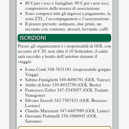
80 € per i soci e famigliari; 90 € per i non soci,
comprensivo della tessera di associazione
Sono compresi tutti gli ingressi a pagamento, la
zona ZTL, l’accompagnatore e l’assicurazione
Il pranzo prevede: antipasto, due primi, un
secondo con contorno, dessert, bevande, caffè
ISCRIZIONI
Presso gli organizzatori e i responsabili di GOL con
acconto di € 20, non oltre il 10 Settembre; il saldo
sarà raccolto a bordo dell’autobus durante il
viaggio
Ivana Conti
348-7631181
(responsabile gruppo
Viaggi)
Sabino Famiglietti
349-8098791
(GOL Varese)
Attilio di Iorio
339-8932750
(GOL Busto)
Francesco Zefiro
347-5345057
(GOL Tradate-
Venegono)
Silvano Sassoli
342-7507421
(GOL Besozzo-
Laveno)
Claudio Marzanati
347-6487989
(GOL Luino)
Giovanni Pedrinelli
334-1066945
(GOL
Saronno)