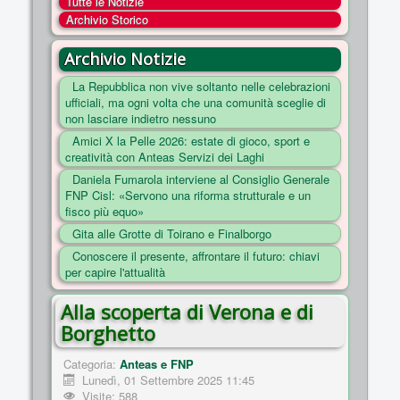
Tutte le Notizie
COSA FACCIAMO
Archivio Storico
ENTI
Archivio Notizie
NOTIZIE
La Repubblica non vive soltanto nelle celebrazioni
ufficiali, ma ogni volta che una comunità sceglie di
ESSENZIALI
non lasciare indietro nessuno
MAPPA DEL SITO
Amici X la Pelle 2026: estate di gioco, sport e
creatività con Anteas Servizi dei Laghi
CONVENZIONI
Daniela Fumarola interviene al Consiglio Generale
FOTO
FNP Cisl: «Servono una riforma strutturale e un
fisco più equo»
SOCIAL
Gita alle Grotte di Toirano e Finalborgo
Conoscere il presente, affrontare il futuro: chiavi
per capire l'attualità
Alla scoperta di Verona e di
Borghetto
Categoria:
Anteas e FNP
Lunedì, 01 Settembre 2025 11:45
Visite: 588