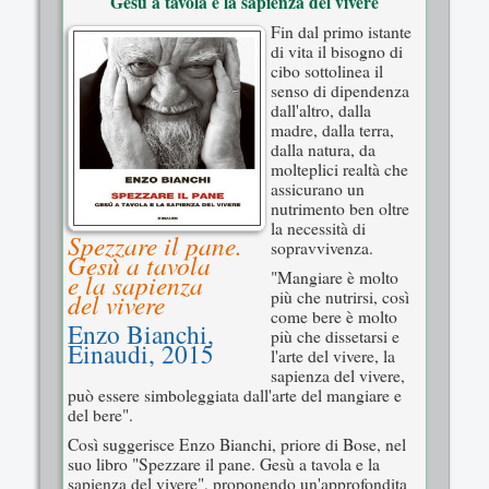
Gesù a tavola e la sapienza del vivere
Fin dal primo istante
di vita il bisogno di
cibo sottolinea il
senso di dipendenza
dall'altro, dalla
madre, dalla terra,
dalla natura, da
molteplici realtà che
assicurano un
nutrimento ben oltre
la necessità di
Spezzare il pane.
sopravvivenza.
Gesù a tavola
"Mangiare è molto
e la sapienza
più che nutrirsi, così
del vivere
come bere è molto
Enzo Bianchi,
più che dissetarsi e
Einaudi, 2015
l'arte del vivere, la
sapienza del vivere,
può essere simboleggiata dall'arte del mangiare e
del bere".
Così suggerisce Enzo Bianchi, priore di Bose, nel
suo libro "Spezzare il pane. Gesù a tavola e la
sapienza del vivere", proponendo un'approfondita