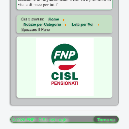
vita e di pace per tutti".
Ora ti trovi in:
Home
Notizie per Categoria
Letti per Voi
Spezzare il Pane
© 2026 FNP - CISL dei Laghi
Torna su