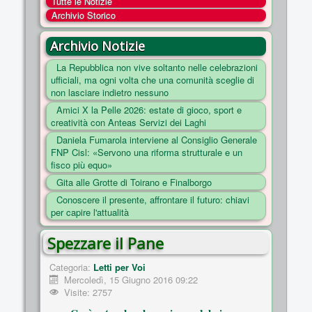
Tutte le Notizie
COSA FACCIAMO
Archivio Storico
ENTI
Archivio Notizie
NOTIZIE
La Repubblica non vive soltanto nelle celebrazioni
ufficiali, ma ogni volta che una comunità sceglie di
ESSENZIALI
non lasciare indietro nessuno
MAPPA DEL SITO
Amici X la Pelle 2026: estate di gioco, sport e
creatività con Anteas Servizi dei Laghi
CONVENZIONI
Daniela Fumarola interviene al Consiglio Generale
FOTO
FNP Cisl: «Servono una riforma strutturale e un
fisco più equo»
SOCIAL
Gita alle Grotte di Toirano e Finalborgo
Conoscere il presente, affrontare il futuro: chiavi
per capire l'attualità
Spezzare il Pane
Categoria:
Letti per Voi
Mercoledì, 15 Giugno 2016 09:22
Visite: 2757