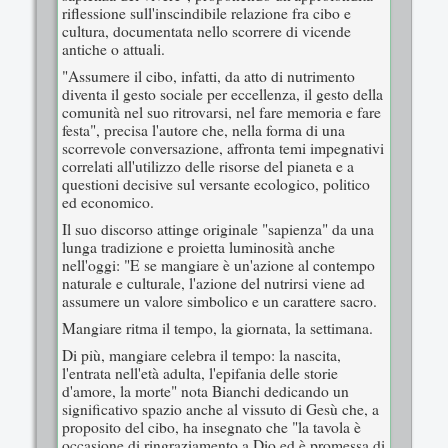
riflessione sull'inscindibile relazione fra cibo e
cultura, documentata nello scorrere di vicende
antiche o attuali.
"Assumere il cibo, infatti, da atto di nutrimento
diventa il gesto sociale per eccellenza, il gesto della
comunità nel suo ritrovarsi, nel fare memoria e fare
festa", precisa l'autore che, nella forma di una
scorrevole conversazione, affronta temi impegnativi
correlati all'utilizzo delle risorse del pianeta e a
questioni decisive sul versante ecologico, politico
ed economico.
Il suo discorso attinge originale "sapienza" da una
lunga tradizione e proietta luminosità anche
nell'oggi: "E se mangiare è un'azione al contempo
naturale e culturale, l'azione del nutrirsi viene ad
assumere un valore simbolico e un carattere sacro.
Mangiare ritma il tempo, la giornata, la settimana.
Di più, mangiare celebra il tempo: la nascita,
l'entrata nell'età adulta, l'epifania delle storie
d'amore, la morte" nota Bianchi dedicando un
significativo spazio anche al vissuto di Gesù che, a
proposito del cibo, ha insegnato che "la tavola è
occasione di ringraziamento a Dio ed è promessa di