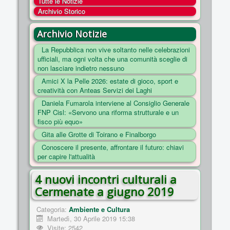
Tutte le Notizie
COSA FACCIAMO
Archivio Storico
ENTI
Archivio Notizie
NOTIZIE
La Repubblica non vive soltanto nelle celebrazioni
ufficiali, ma ogni volta che una comunità sceglie di
ESSENZIALI
non lasciare indietro nessuno
MAPPA DEL SITO
Amici X la Pelle 2026: estate di gioco, sport e
creatività con Anteas Servizi dei Laghi
CONVENZIONI
Daniela Fumarola interviene al Consiglio Generale
FOTO
FNP Cisl: «Servono una riforma strutturale e un
fisco più equo»
SOCIAL
Gita alle Grotte di Toirano e Finalborgo
Conoscere il presente, affrontare il futuro: chiavi
per capire l'attualità
4 nuovi incontri culturali a
Cermenate a giugno 2019
Categoria:
Ambiente e Cultura
Martedì, 30 Aprile 2019 15:38
Visite: 2542