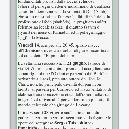
fondamentali previsti dalla Legge religiosa
(Sharīʿa) per ogni credente musulmano di qualsiasi
sesso, in ottemperanza alla volontà di Dio (Allah),
che sono riassunti nel famoso ḥadīth di Gabriele: la
professione di fede (shahāda), la preghiera (salāt),
l'elemosina legale (zakāt), il digiuno (ṣawm o
ṣiyam) nel mese di Ramadan ed il pellegrinaggio
(ḥajj) alla Mecca.
Venerdì 14
, sempre alle 20.45, spazio invece
Ebraismo
all'
, ovvero a quella religione incardinata
sul cosiddetto “Popolo del Libro”.
21 giugno
La settimana successiva, il
, la sede di
via Di Vittorio sarà quindi pronta ad accogliere una
Oriente
serata riguardante l'
: partendo dal Buddha
arrivando a Laozi, presunto autore del Tao Te
Ching nonché principale divinità del pantheon
taoista, si passerà per Confucio ed il suo tentativo di
elaborare una concezione etica dell'uomo nella sua
integrità ed universalità per esplorare un po' tutto il
mondo spirituale che giunge da Levante.
28 giugno
Infine venerdì
sarà l'arte a farla da
padrona, con un incontro incentrato sulla figura e le
Sergio Tuis, pittore e
opere del seregnese
fumettista
dalla carriera lunga e variegata, noto in