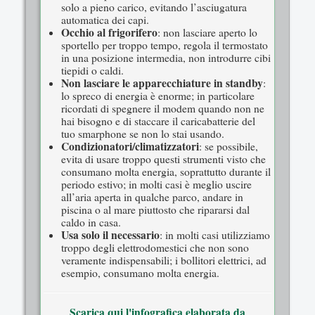
solo a pieno carico, evitando l’asciugatura
automatica dei capi.
Occhio al frigorifero
: non lasciare aperto lo
sportello per troppo tempo, regola il termostato
in una posizione intermedia, non introdurre cibi
tiepidi o caldi.
Non lasciare le apparecchiature in standby
:
lo spreco di energia è enorme; in particolare
ricordati di spegnere il modem quando non ne
hai bisogno e di staccare il caricabatterie del
tuo smarphone se non lo stai usando.
Condizionatori/climatizzatori
: se possibile,
evita di usare troppo questi strumenti visto che
consumano molta energia, soprattutto durante il
periodo estivo; in molti casi è meglio uscire
all’aria aperta in qualche parco, andare in
piscina o al mare piuttosto che ripararsi dal
caldo in casa.
Usa solo il necessario
: in molti casi utilizziamo
troppo degli elettrodomestici che non sono
veramente indispensabili; i bollitori elettrici, ad
esempio, consumano molta energia.
Scarica qui l'infografica elaborata da