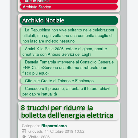
Tutte le Notizie
COSA FACCIAMO
Archivio Storico
ENTI
Archivio Notizie
NOTIZIE
La Repubblica non vive soltanto nelle celebrazioni
ufficiali, ma ogni volta che una comunità sceglie di
ESSENZIALI
non lasciare indietro nessuno
MAPPA DEL SITO
Amici X la Pelle 2026: estate di gioco, sport e
creatività con Anteas Servizi dei Laghi
CONVENZIONI
Daniela Fumarola interviene al Consiglio Generale
FOTO
FNP Cisl: «Servono una riforma strutturale e un
fisco più equo»
SOCIAL
Gita alle Grotte di Toirano e Finalborgo
Conoscere il presente, affrontare il futuro: chiavi
per capire l'attualità
8 trucchi per ridurre la
bolletta dell'energia elettrica
Categoria:
Risparmiamo
Giovedì, 11 Ottobre 2018 10:52
Visite: 2836