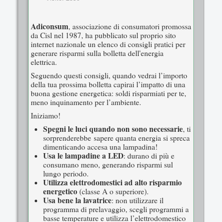
Adiconsum
, associazione di consumatori promossa
da Cisl nel 1987, ha pubblicato sul proprio sito
internet nazionale un elenco di consigli pratici per
generare risparmi sulla bolletta dell'energia
elettrica.
Seguendo questi consigli, quando vedrai l’importo
della tua prossima bolletta capirai l’impatto di una
buona gestione energetica: soldi risparmiati per te,
meno inquinamento per l’ambiente.
Iniziamo!
Spegni le luci quando non sono necessarie
, ti
sorprenderebbe sapere quanta energia si spreca
dimenticando accesa una lampadina!
Usa le lampadine a LED
: durano di più e
consumano meno, generando risparmi sul
lungo periodo.
Utilizza elettrodomestici ad alto risparmio
energetico
(classe A o superiore).
Usa bene la lavatrice
: non utilizzare il
programma di prelavaggio, scegli programmi a
basse temperature e utilizza l’elettrodomestico