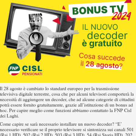
Il 28 agosto è cambiato lo standard europeo per la trasmissione
televisiva digitale terrestre, cosa che per alcuni televisori comporterà la
necessità di aggiungere un decoder, che ad alcune categorie di cittadini
potrà essere fornito gratuitamente, grazie all’istituzione di un bonus ad
hoc. Per capire meglio come funzioni abbiamo contattato la FNP Cisl
dei Laghi.
Come capire se sarà necessario installare un nuovo decoder? “E’
necessario verificare se il proprio televisore si sintonizza sui canali 501
(Rai 1 HD), 502 (Rai 2 HD), 503 (Rai 3 HD), 54 (Rai Storia HD), 202