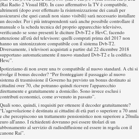
(Rai Radio 2 Visual HD). In caso affermativo la TV è compatibile,
altrimenti (dopo aver effettuato la risintonizzazione dei canali per
assicurarsi che quei canali non siano visibili) sarà necessario installare
un decoder. Per i più intraprendenti sarà anche possibile controllare il
manuale o la scheda tecnica del proprio apparecchio televisivo,
verificando se sono presenti le diciture Dvb-T2 e HevC, facendo
attenzione all'età del televisore: quelli comprati prima del 2017 non
hanno un sintonizzatore compatibile con il sistema Dvb-T2.
Diversamente, i televisori acquistati a partire dal 22 dicembre 2018
supportano automaticamente il nuovo standard Dvb-T2 e la codifica
Hevc”.
Ipotizziamo di non avere una tv compatibile al nuovo standard. A chi si
rivolge il bonus decoder? “Per fronteggiare il passaggio al nuovo
sistema di trasmissione il Governo ha previsto un bonus destinato ai
cittadini over 70, che potranno quindi ricevere l'apparecchio
direttamente e gratuitamente a domicilio. Sono invece esclusi i
contributi economici, come avvenuto in passato”.
Quali sono, quindi, i requisiti per ottenere il decoder gratuitamente?
“L'agevolazione è destinata ai cittadini di età pari o superiore a 70 anni
e che percepiscono un trattamento pensionistico non superiore a 20mila
euro all'anno. I richiedenti dovranno poi essere titolari di un
abbonamento al servizio di radiodiffusione ed essere in regola con il
canone Rai”.