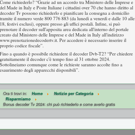
Come richiederlo? “Grazie ad un accordo tra Ministero delle Imprese e
del Made in Italy e Poste Italiane i cittadini over 70 che hanno diritto al
decoder Tv possono richiederlo e pianificare la consegna a domicilio
tramite il numero verde 800 776 883 (da lunedì a venerdì e dalle 10 alle
18, festivi esclusi), oppure presso gli uffici postali. Infine, si può
prenotare il decoder sull'apposita area dedicata all'interno del portale
creato dal Ministero delle Imprese e del Made in Italy all'indirizzo
www.prenotazionedecodertv.it. Per accedere è necessario inserire il
proprio codice fiscale”.
Fino a quando è possibile richiedere il decoder Dvb-T2? “Per chiedere
gratuitamente il decoder c'è tempo fino al 31 ottobre 2024.
Sottolineiamo comunque come le richieste saranno accolte fino a
esaurimento degli apparecchi disponibili”.
Ora ti trovi in:
Home
Notizie per Categoria
Risparmiamo
Bonus decoder Tv 2024: chi può richiederlo e come averlo gratis