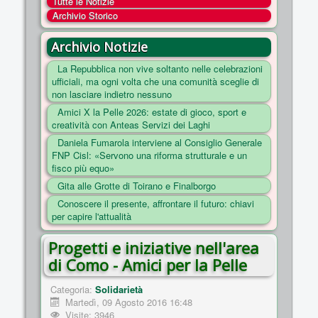
Tutte le Notizie
COSA FACCIAMO
Archivio Storico
ENTI
Archivio Notizie
NOTIZIE
La Repubblica non vive soltanto nelle celebrazioni
ufficiali, ma ogni volta che una comunità sceglie di
ESSENZIALI
non lasciare indietro nessuno
MAPPA DEL SITO
Amici X la Pelle 2026: estate di gioco, sport e
creatività con Anteas Servizi dei Laghi
CONVENZIONI
Daniela Fumarola interviene al Consiglio Generale
FOTO
FNP Cisl: «Servono una riforma strutturale e un
fisco più equo»
SOCIAL
Gita alle Grotte di Toirano e Finalborgo
Conoscere il presente, affrontare il futuro: chiavi
per capire l'attualità
Progetti e iniziative nell'area
di Como - Amici per la Pelle
Categoria:
Solidarietà
Martedì, 09 Agosto 2016 16:48
Visite: 3946