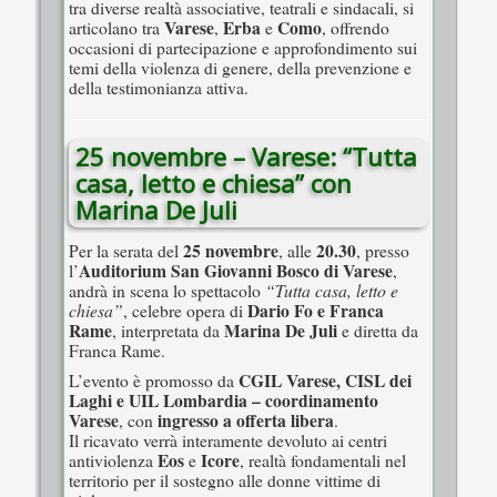
tra diverse realtà associative, teatrali e sindacali, si
Varese
Erba
Como
articolano tra
,
e
, offrendo
occasioni di partecipazione e approfondimento sui
temi della violenza di genere, della prevenzione e
della testimonianza attiva.
25 novembre – Varese: “Tutta
casa, letto e chiesa” con
Marina De Juli
25 novembre
20.30
Per la serata del
, alle
, presso
Auditorium San Giovanni Bosco di Varese
l’
,
“Tutta casa, letto e
andrà in scena lo spettacolo
chiesa”
Dario Fo e Franca
, celebre opera di
Rame
Marina De Juli
, interpretata da
e diretta da
Franca Rame.
CGIL Varese, CISL dei
L’evento è promosso da
Laghi e UIL Lombardia – coordinamento
Varese
ingresso a offerta libera
, con
.
Il ricavato verrà interamente devoluto ai centri
Eos
Icore
antiviolenza
e
, realtà fondamentali nel
territorio per il sostegno alle donne vittime di