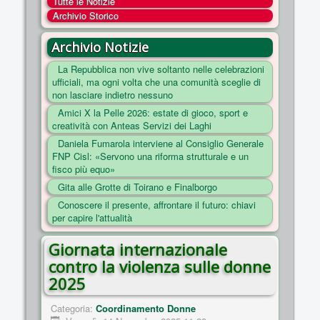
Tutte le Notizie
COSA FACCIAMO
Archivio Storico
ENTI
Archivio Notizie
NOTIZIE
La Repubblica non vive soltanto nelle celebrazioni
ufficiali, ma ogni volta che una comunità sceglie di
ESSENZIALI
non lasciare indietro nessuno
MAPPA DEL SITO
Amici X la Pelle 2026: estate di gioco, sport e
creatività con Anteas Servizi dei Laghi
CONVENZIONI
Daniela Fumarola interviene al Consiglio Generale
FOTO
FNP Cisl: «Servono una riforma strutturale e un
fisco più equo»
SOCIAL
Gita alle Grotte di Toirano e Finalborgo
Conoscere il presente, affrontare il futuro: chiavi
per capire l'attualità
Giornata internazionale
contro la violenza sulle donne
2025
Categoria:
Coordinamento Donne