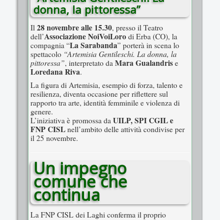
donna, la pittoressa”
28 novembre alle 15.30
Il
, presso il Teatro
Associazione NoiVoiLoro
dell’
di Erba (CO), la
La Sarabanda
compagnia “
” porterà in scena lo
“Artemisia Gentileschi. La donna, la
spettacolo
pittoressa”
Mara Gualandris
, interpretato da
e
Loredana Riva
.
La figura di Artemisia, esempio di forza, talento e
resilienza, diventa occasione per riflettere sul
rapporto tra arte, identità femminile e violenza di
genere.
UILP, SPI CGIL e
L’iniziativa è promossa da
FNP CISL
nell’ambito delle attività condivise per
il 25 novembre.
Un impegno
comune che
continua
La FNP CISL dei Laghi conferma il proprio