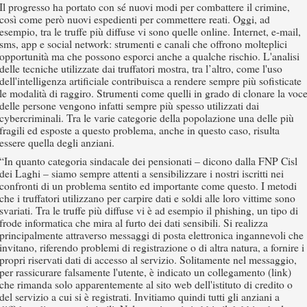
Il progresso ha portato con sé nuovi modi per combattere il crimine,
così come però nuovi espedienti per commettere reati. Oggi, ad
esempio, tra le truffe più diffuse vi sono quelle online. Internet, e-mail,
sms, app e social network: strumenti e canali che offrono molteplici
opportunità ma che possono esporci anche a qualche rischio. L'analisi
delle tecniche utilizzate dai truffatori mostra, tra l’altro, come l'uso
dell'intelligenza artificiale contribuisca a rendere sempre più sofisticate
le modalità di raggiro. Strumenti come quelli in grado di clonare la voc
delle persone vengono infatti sempre più spesso utilizzati dai
cybercriminali. Tra le varie categorie della popolazione una delle più
fragili ed esposte a questo problema, anche in questo caso, risulta
essere quella degli anziani.
“In quanto categoria sindacale dei pensionati – dicono dalla FNP Cisl
dei Laghi – siamo sempre attenti a sensibilizzare i nostri iscritti nei
confronti di un problema sentito ed importante come questo. I metodi
che i truffatori utilizzano per carpire dati e soldi alle loro vittime sono
svariati. Tra le truffe più diffuse vi è ad esempio il phishing, un tipo di
frode informatica che mira al furto dei dati sensibili. Si realizza
principalmente attraverso messaggi di posta elettronica ingannevoli che
invitano, riferendo problemi di registrazione o di altra natura, a fornire i
propri riservati dati di accesso al servizio. Solitamente nel messaggio,
per rassicurare falsamente l'utente, è indicato un collegamento (link)
che rimanda solo apparentemente al sito web dell'istituto di credito o
del servizio a cui si è registrati. Invitiamo quindi tutti gli anziani a