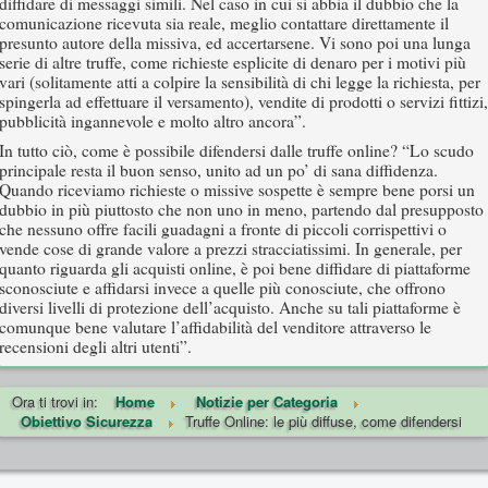
diffidare di messaggi simili. Nel caso in cui si abbia il dubbio che la
comunicazione ricevuta sia reale, meglio contattare direttamente il
presunto autore della missiva, ed accertarsene. Vi sono poi una lunga
serie di altre truffe, come richieste esplicite di denaro per i motivi più
vari (solitamente atti a colpire la sensibilità di chi legge la richiesta, per
spingerla ad effettuare il versamento), vendite di prodotti o servizi fittizi,
pubblicità ingannevole e molto altro ancora”.
In tutto ciò, come è possibile difendersi dalle truffe online? “Lo scudo
principale resta il buon senso, unito ad un po’ di sana diffidenza.
Quando riceviamo richieste o missive sospette è sempre bene porsi un
dubbio in più piuttosto che non uno in meno, partendo dal presupposto
che nessuno offre facili guadagni a fronte di piccoli corrispettivi o
vende cose di grande valore a prezzi stracciatissimi. In generale, per
quanto riguarda gli acquisti online, è poi bene diffidare di piattaforme
sconosciute e affidarsi invece a quelle più conosciute, che offrono
diversi livelli di protezione dell’acquisto. Anche su tali piattaforme è
comunque bene valutare l’affidabilità del venditore attraverso le
recensioni degli altri utenti”.
Ora ti trovi in:
Home
Notizie per Categoria
Obiettivo Sicurezza
Truffe Online: le più diffuse, come difendersi