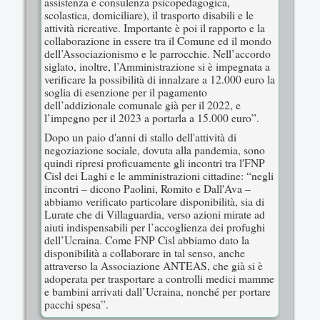
assistenza e consulenza psicopedagogica,
scolastica, domiciliare), il trasporto disabili e le
attività ricreative. Importante è poi il rapporto e la
collaborazione in essere tra il Comune ed il mondo
dell’Associazionismo e le parrocchie. Nell’accordo
siglato, inoltre, l’Amministrazione si è impegnata a
verificare la possibilità di innalzare a 12.000 euro la
soglia di esenzione per il pagamento
dell’addizionale comunale già per il 2022, e
l’impegno per il 2023 a portarla a 15.000 euro”.
Dopo un paio d'anni di stallo dell'attività di
negoziazione sociale, dovuta alla pandemia, sono
quindi ripresi proficuamente gli incontri tra l'FNP
Cisl dei Laghi e le amministrazioni cittadine: “negli
incontri – dicono Paolini, Romito e Dall'Ava –
abbiamo verificato particolare disponibilità, sia di
Lurate che di Villaguardia, verso azioni mirate ad
aiuti indispensabili per l’accoglienza dei profughi
dell’Ucraina. Come FNP Cisl abbiamo dato la
disponibilità a collaborare in tal senso, anche
attraverso la Associazione ANTEAS, che già si è
adoperata per trasportare a controlli medici mamme
e bambini arrivati dall’Ucraina, nonché per portare
pacchi spesa”.