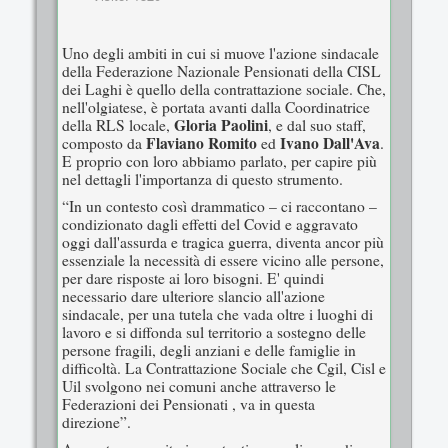
Uno degli ambiti in cui si muove l'azione sindacale
della Federazione Nazionale Pensionati della CISL
dei Laghi è quello della contrattazione sociale. Che,
nell'olgiatese, è portata avanti dalla Coordinatrice
Gloria Paolini
della RLS locale,
, e dal suo staff,
Flaviano Romito
Ivano Dall'Ava
composto da
ed
.
E proprio con loro abbiamo parlato, per capire più
nel dettagli l'importanza di questo strumento.
“In un contesto così drammatico – ci raccontano –
condizionato dagli effetti del Covid e aggravato
oggi dall'assurda e tragica guerra, diventa ancor più
essenziale la necessità di essere vicino alle persone,
per dare risposte ai loro bisogni. E' quindi
necessario dare ulteriore slancio all'azione
sindacale, per una tutela che vada oltre i luoghi di
lavoro e si diffonda sul territorio a sostegno delle
persone fragili, degli anziani e delle famiglie in
difficoltà. La Contrattazione Sociale che Cgil, Cisl e
Uil svolgono nei comuni anche attraverso le
Federazioni dei Pensionati , va in questa
direzione”.