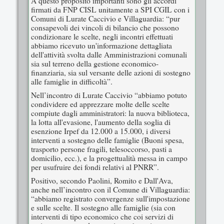
A questo proposito importanti sono gli accordi
firmati da FNP CISL unitamente a SPI CGIL con i
Comuni di Lurate Caccivio e Villaguardia: “pur
consapevoli dei vincoli di bilancio che possono
condizionare le scelte, negli incontri effettuati
abbiamo ricevuto un'informazione dettagliata
dell'attività svolta dalle Amministrazioni comunali
sia sul terreno della gestione economico-
finanziaria, sia sul versante delle azioni di sostegno
alle famiglie in difficoltà”.
Nell’incontro di Lurate Caccivio “abbiamo potuto
condividere ed apprezzare molte delle scelte
compiute dagli amministratori: la nuova biblioteca,
la lotta all'evasione, l'aumento della soglia di
esenzione Irpef da 12.000 a 15.000, i diversi
interventi a sostegno delle famiglie (Buoni spesa,
trasporto persone fragili, telesoccorso, pasti a
domicilio, ecc.), e la progettualità messa in campo
per usufruire dei fondi relativi al PNRR”.
Positivo, secondo Paolini, Romito e Dall'Ava,
anche nell’incontro con il Comune di Villaguardia:
“abbiamo registrato convergenze sull'impostazione
e sulle scelte. Il sostegno alle famiglie (sia con
interventi di tipo economico che coi servizi di