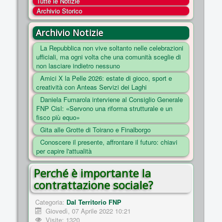
Tutte le Notizie
COSA FACCIAMO
Archivio Storico
ENTI
Archivio Notizie
NOTIZIE
La Repubblica non vive soltanto nelle celebrazioni
ufficiali, ma ogni volta che una comunità sceglie di
ESSENZIALI
non lasciare indietro nessuno
MAPPA DEL SITO
Amici X la Pelle 2026: estate di gioco, sport e
creatività con Anteas Servizi dei Laghi
CONVENZIONI
Daniela Fumarola interviene al Consiglio Generale
FOTO
FNP Cisl: «Servono una riforma strutturale e un
fisco più equo»
SOCIAL
Gita alle Grotte di Toirano e Finalborgo
Conoscere il presente, affrontare il futuro: chiavi
per capire l'attualità
Perché è importante la
contrattazione sociale?
Categoria:
Dal Territorio FNP
Giovedì, 07 Aprile 2022 10:21
Visite: 1320