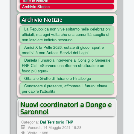
Tutte le Notizie
COSA FACCIAMO
Archivio Storico
ENTI
Archivio Notizie
NOTIZIE
La Repubblica non vive soltanto nelle celebrazioni
ufficiali, ma ogni volta che una comunità sceglie di
ESSENZIALI
non lasciare indietro nessuno
MAPPA DEL SITO
Amici X la Pelle 2026: estate di gioco, sport e
creatività con Anteas Servizi dei Laghi
CONVENZIONI
Daniela Fumarola interviene al Consiglio Generale
FOTO
FNP Cisl: «Servono una riforma strutturale e un
fisco più equo»
SOCIAL
Gita alle Grotte di Toirano e Finalborgo
Conoscere il presente, affrontare il futuro: chiavi
per capire l'attualità
Nuovi coordinatori a Dongo e
Saronno!
Categoria:
Dal Territorio FNP
Venerdì, 14 Maggio 2021 16:28
Visite: 1688