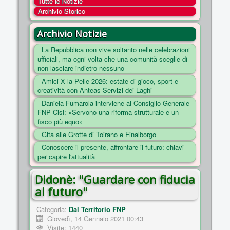
Tutte le Notizie
COSA FACCIAMO
Archivio Storico
ENTI
Archivio Notizie
NOTIZIE
La Repubblica non vive soltanto nelle celebrazioni
ufficiali, ma ogni volta che una comunità sceglie di
ESSENZIALI
non lasciare indietro nessuno
MAPPA DEL SITO
Amici X la Pelle 2026: estate di gioco, sport e
creatività con Anteas Servizi dei Laghi
CONVENZIONI
Daniela Fumarola interviene al Consiglio Generale
FOTO
FNP Cisl: «Servono una riforma strutturale e un
fisco più equo»
SOCIAL
Gita alle Grotte di Toirano e Finalborgo
Conoscere il presente, affrontare il futuro: chiavi
per capire l'attualità
Didonè: "Guardare con fiducia
al futuro"
Categoria:
Dal Territorio FNP
Giovedì, 14 Gennaio 2021 00:43
Visite: 1440