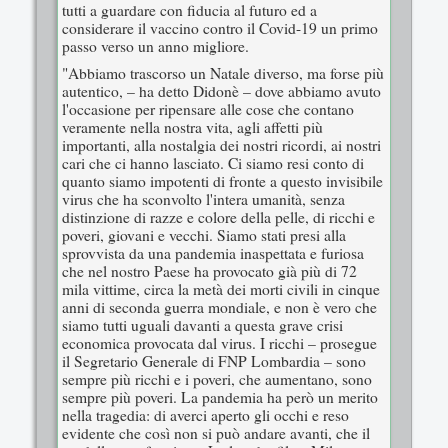
tutti a guardare con fiducia al futuro ed a
considerare il vaccino contro il Covid-19 un primo
passo verso un anno migliore.
"Abbiamo trascorso un Natale diverso, ma forse più
autentico, – ha detto Didonè – dove abbiamo avuto
l'occasione per ripensare alle cose che contano
veramente nella nostra vita, agli affetti più
importanti, alla nostalgia dei nostri ricordi, ai nostri
cari che ci hanno lasciato. Ci siamo resi conto di
quanto siamo impotenti di fronte a questo invisibile
virus che ha sconvolto l'intera umanità, senza
distinzione di razze e colore della pelle, di ricchi e
poveri, giovani e vecchi. Siamo stati presi alla
sprovvista da una pandemia inaspettata e furiosa
che nel nostro Paese ha provocato già più di 72
mila vittime, circa la metà dei morti civili in cinque
anni di seconda guerra mondiale, e non è vero che
siamo tutti uguali davanti a questa grave crisi
economica provocata dal virus. I ricchi – prosegue
il Segretario Generale di FNP Lombardia – sono
sempre più ricchi e i poveri, che aumentano, sono
sempre più poveri. La pandemia ha però un merito
nella tragedia: di averci aperto gli occhi e reso
evidente che così non si può andare avanti, che il