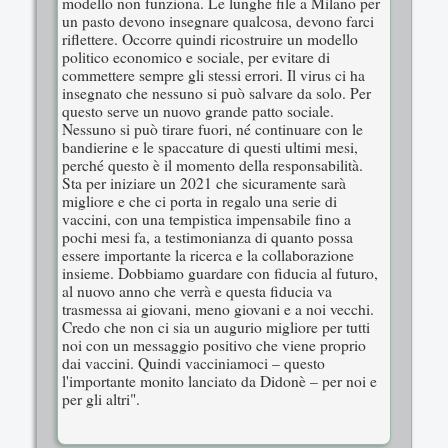
modello non funziona. Le lunghe file a Milano per
un pasto devono insegnare qualcosa, devono farci
riflettere. Occorre quindi ricostruire un modello
politico economico e sociale, per evitare di
commettere sempre gli stessi errori. Il virus ci ha
insegnato che nessuno si può salvare da solo. Per
questo serve un nuovo grande patto sociale.
Nessuno si può tirare fuori, né continuare con le
bandierine e le spaccature di questi ultimi mesi,
perché questo è il momento della responsabilità.
Sta per iniziare un 2021 che sicuramente sarà
migliore e che ci porta in regalo una serie di
vaccini, con una tempistica impensabile fino a
pochi mesi fa, a testimonianza di quanto possa
essere importante la ricerca e la collaborazione
insieme. Dobbiamo guardare con fiducia al futuro,
al nuovo anno che verrà e questa fiducia va
trasmessa ai giovani, meno giovani e a noi vecchi.
Credo che non ci sia un augurio migliore per tutti
noi con un messaggio positivo che viene proprio
dai vaccini. Quindi vacciniamoci – questo
l'importante monito lanciato da Didonè – per noi e
per gli altri".