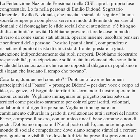
La Federazione Nazionale Pensionati della CISL apre la propria fase
congressuale. Lo fa nella persona di Emilio Didoné, Segretario
Generale a livello Nazionale, che traccia la strada da seguire: “in una
società sempre più complessa serve un modo differente di pensare al
domani e di fronteggiare le sfide sociali che ci attendono: c’è bisogno
di discontinuità e novità. Dobbiamo provare a fare le cose in modo
diverso da come siamo stati abituati, operare insieme, ascoltare pensieri
e sentimenti delle persone, “vestire i panni altrui”, comprendere e
rispettare il punto di vista di chi ci sta di fronte, prestare la giusta
attenzione indipendentemente dai ruoli ricoperti. Dobbiamo ricostruire
responsabilità, partecipazione e solidarietà: tre elementi che sono linfa
vitale della democrazia e che vanno opposti al dilagare di populismo e
di slogan che lasciano il tempo che trovano”.
Cosa fare, dunque, nel concreto? “Dobbiamo favorire fenomeni
partecipativi dal “basso” – prosegue Didoné – per dare voce e corpo ad
idee, esigenze, e bisogni dei territori trasformando il nostro operare in
azioni concrete. Vogliamo immaginare un progetto partecipato dai
territori come prezioso strumento per coinvolgere iscritti, volontari,
collaboratori, dirigenti e persone. Vogliamo immaginare un
cambiamento culturale in grado di rivoluzionare tutti i settori del nostro
Paese, compreso il nostro, con un unico fine: il bene comune e non di
pochi. Dobbiamo imparare il Noi al posto dell’Io, anche se in questo
mondo di social e competizione dove siamo sempre stimolati a cercare
protagonismo e visibilità e dove la furbizia ha preso il sopravvento su