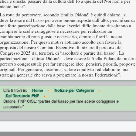
etica e onestà, passare dalla cultura dell’Io a quella del Noi non è per
niente facile”.
La rotta da percorrere, secondo Emilio Didoné, è quindi chiara: “si
deve lavorare dal basso per avere buone risposte dall’alto, perché senza
una forte partecipazione dalla base i vertici difficilmente riusciranno a
compiere le scelte coraggiose e necessarie per realizzare un
cambiamento di rotta giusto e necessario, dentro e fuori la nostra
organizzazione. Per questi motivi abbiamo accolto con favore la
proposta del nostro Comitato Esecutivo di iniziare il percorso del
Congresso 2025 dai territori, di “ascoltare e partire dal basso”. La
partecipazione – chiosa Didoné – deve essere la Stella Polare del nostro
percorso congressuale per far emergere idee, pensieri, priorità, proposte
originali. Per generare, insomma, valore condiviso ed elaborare una
strategia generale che serva a potenziare la nostra Federazione”.
Ora ti trovi in:
Home
Notizie per Categoria
Dal Territorio FNP
Didoné, FNP CISL: “partire dal basso per fare scelte coraggiose e
necessarie”