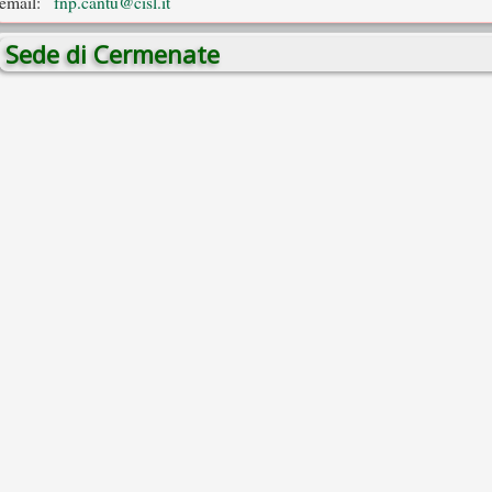
email:
fnp.cantu@cisl.it
Sede di Cermenate