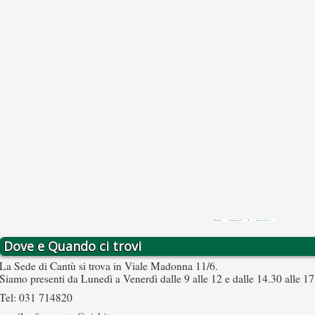
Powered by
embedgooglemaps IT
&
bingoutansvensklicens
Dove e Quando ci trovi
La Sede di Cantù si trova in Viale Madonna 11/6.
Siamo presenti da Lunedì a Venerdì dalle 9 alle 12 e dalle 14.30 alle 17
Tel: 031 714820